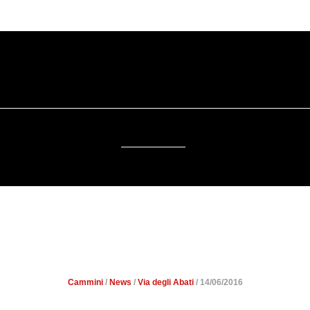
SOSTENIBILITÀ
DA SAPERE
EVENTI
ACCESSIBILITÀ
BATI 2016. LE PROPRIETÀ 
CAMMINO
Cammini
/
News
/
Via degli Abati
/ 14/06/2016