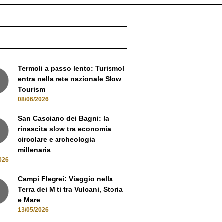
NEWS
Termoli a passo lento: Turismol
entra nella rete nazionale Slow
Tourism
08/06/2026
San Casciano dei Bagni: la
rinascita slow tra economia
circolare e archeologia
millenaria
026
Campi Flegrei: Viaggio nella
Terra dei Miti tra Vulcani, Storia
e Mare
13/05/2026
Oltre i sentieri: La Gran Via del
Devero e il fascino dell'Alta