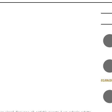
01/06/2
ra vires” dicevano gli antichi: questo è un adagio adatto