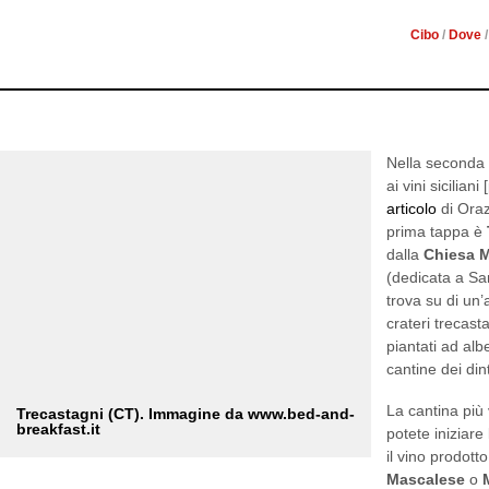
Cibo
/
Dove
Nella seconda 
ai vini sicilian
articolo
di Orazi
prima tappa è
dalla
Chiesa 
(dedicata a San
trova su di un’a
crateri trecasta
piantati ad alb
cantine dei din
La cantina più
Trecastagni (CT). Immagine da www.bed-and-
breakfast.it
potete iniziare
il vino prodott
Mascalese
o