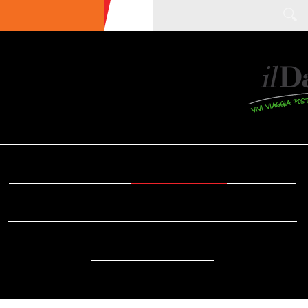
ULTIME NEWS
ECOTURISMO
CIBO
AREE INTERNE
SOSTENIBILITÀ
DA SAPERE
EVENTI
ACCESSIBILITÀ
REPORTAGE
VIDEO
DOVE
RADIO