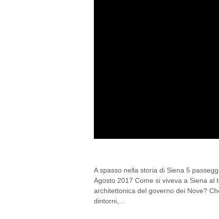
A SPASSO NELLA STO
A spasso nella storia di Siena 5 passeggi
Agosto 2017 Come si viveva a Siena al te
architettonica del governo dei Nove? Che
dintorni,...