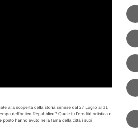
RIA DI SIENA
ate alla scoperta della storia senese dal 27 Luglio al 31
mpo dell’antica Repubblica? Quale fu l’eredità artistica e
 posto hanno avuto nella fama della città i suoi