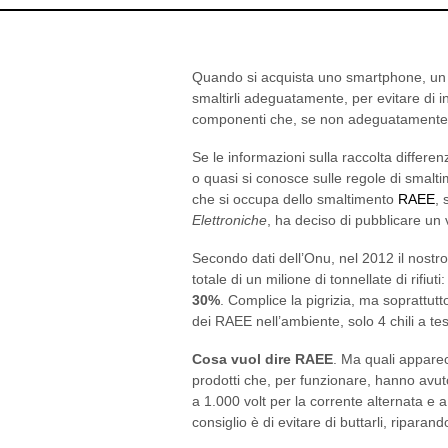
Quando si acquista uno smartphone, un pc
smaltirli adeguatamente, per evitare di i
componenti che, se non adeguatamente 
Se le informazioni sulla raccolta differenz
o quasi si conosce sulle regole di smaltim
che si occupa dello smaltimento
RAEE
, 
Elettroniche
, ha deciso di pubblicare un
Secondo dati dell’Onu, nel 2012 il nost
totale di un milione di tonnellate di rifiuti
30%
. Complice la pigrizia, ma soprattu
dei RAEE nell’ambiente, solo 4 chili a testa
Cosa vuol dire RAEE
. Ma quali apparecc
prodotti che, per funzionare, hanno avu
a 1.000 volt per la corrente alternata e a
consiglio è di evitare di buttarli, riparan