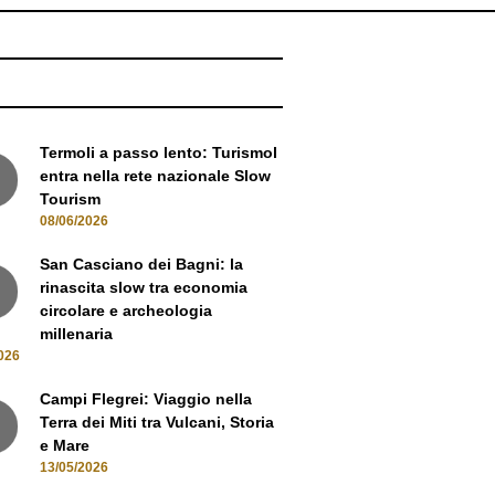
NEWS
Termoli a passo lento: Turismol
entra nella rete nazionale Slow
Tourism
08/06/2026
San Casciano dei Bagni: la
rinascita slow tra economia
circolare e archeologia
millenaria
026
Campi Flegrei: Viaggio nella
Terra dei Miti tra Vulcani, Storia
e Mare
13/05/2026
Oltre i sentieri: La Gran Via del
Devero e il fascino dell'Alta