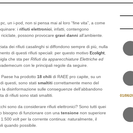
, un i-pod, non si pensa mai al loro “fine vita”, a come
nquinare: i
rifiuti elettronici
, infatti, contengono
riciclate, possono provocare
gravi danni
all’ambiente.
iata dei rifiuti casalinghi si diffondono sempre di più, nulla
ento di questi rifiuti speciali: per questo motivo
Ecolight
,
sigla che sta per
Rifiuti da apparecchiature Elettriche ed
 vademecum con le principali regole da seguire.
ro Paese ha prodotto
18 chili
di RAEE pro capite, su un
: di questi, sono stati
smaltiti
correttamente meno del
tto la disinformazione sulle conseguenze dell’abbandono
 di rifiuti sono stati smaltiti.
01/06/2
hi sono da considerare rifiuti elettronici? Sono tutti quei
to bisogno di funzionare con una
tensione
non superiore
 1.500 volt per la corrente continua: naturalmente, il
doli quando possibile.
In ogni caso,