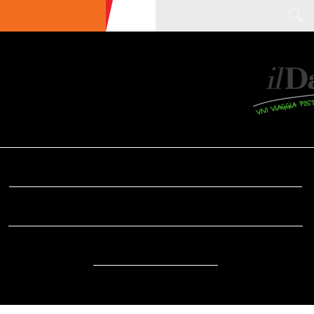
ULTIME NEWS
ECOTURISMO
CIBO
AREE INTERNE
SOSTENIBILITÀ
DA SAPERE
EVENTI
ACCESSIBILITÀ
REPORTAGE
VIDEO
DOVE
RADIO