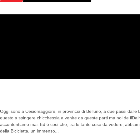
CAMPO DI CIELO VEGAN, BIO-AGRIT
PASSI DALLE DOLOMITI
Oggi sono a Cesiomaggiore, in provincia di Belluno, a due passi dalle 
questo a spingere chicchessia a venire da queste parti ma noi de ilDai
accontentiamo mai. Ed è così che, tra le tante cose da vedere, abbiam
della Bicicletta, un immenso...