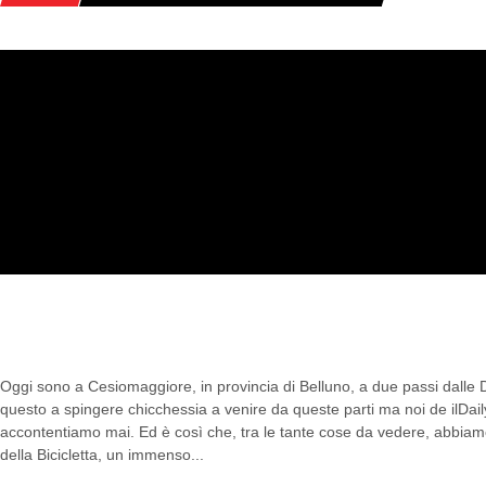
CAMPO DI CIELO VEGAN, BIO-AG
DUE PASSI DALLE DOLOMITI
Oggi sono a Cesiomaggiore, in provincia di Belluno, a due passi dalle 
questo a spingere chicchessia a venire da queste parti ma noi de ilDai
accontentiamo mai. Ed è così che, tra le tante cose da vedere, abbiam
della Bicicletta, un immenso...