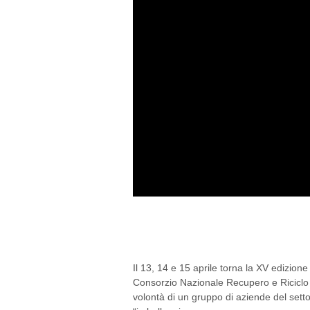
RICICLOAPERTO 2016
MILLE DESTINAZION
Il 13, 14 e 15 aprile torna la XV edizione
Consorzio Nazionale Recupero e Riciclo d
volontà di un gruppo di aziende del setto
“imballaggio...