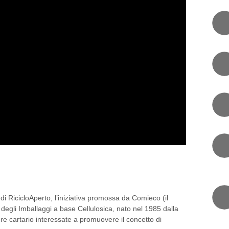
. UN’AVVENTURA DALLE
I
 di RicicloAperto, l’iniziativa promossa da Comieco (il
egli Imballaggi a base Cellulosica, nato nel 1985 dalla
re cartario interessate a promuovere il concetto di
RI