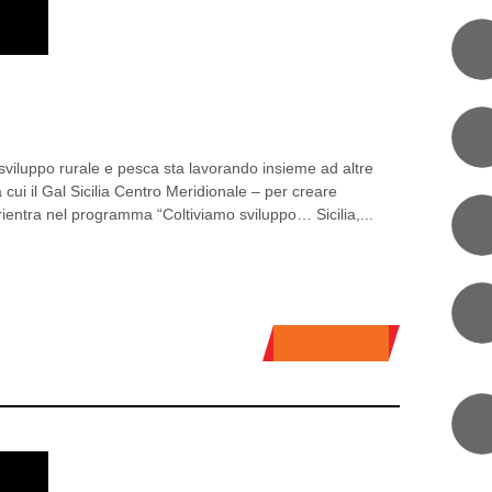
NIRE LE IMPRESE RURALI: AD
 sviluppo rurale e pesca sta lavorando insieme ad altre
a cui il Gal Sicilia Centro Meridionale – per creare
 rientra nel programma “Coltiviamo sviluppo… Sicilia,...
0 COMMENT