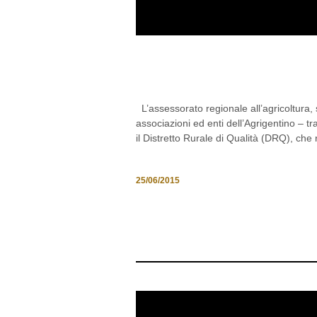
UN DISTRETTO PER U
AGRIGENTO LA SEDE
L’assessorato regionale all’agricoltura,
associazioni ed enti dell’Agrigentino – tr
il Distretto Rurale di Qualità (DRQ), che
25/06/2015