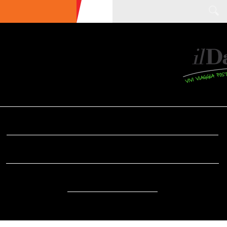
ULTIME NEWS
ECOTURISMO
CIBO
AREE INTERNE
SOSTENIBILITÀ
DA SAPERE
EVENTI
ACCESSIBILITÀ
REPORTAGE
VIDEO
DOVE
RADIO