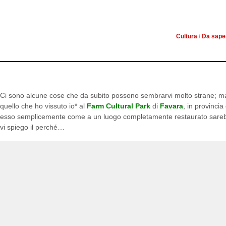
UN ALTRO MONDO: IL
FAV
Cultura
/
Da sape
Ci sono alcune cose che da subito possono sembrarvi molto strane; ma 
quello che ho vissuto io* al
Farm Cultural Park
di
Favara
, in provinci
esso semplicemente come a un luogo completamente restaurato sareb
vi spiego il perché…