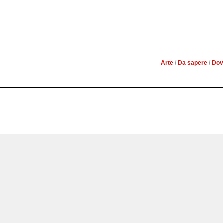
IL BAROCCO E MODI
[RE
Arte
/
Da sapere
/
Dov