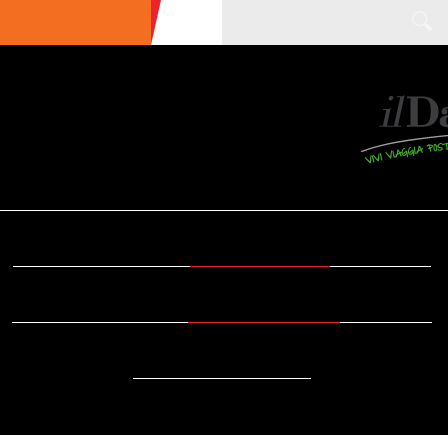
ULTIME NEWS
ECOTURISMO
CIBO
AREE INTERNE
SOSTENIBILITÀ
DA SAPERE
EVENTI
ACCESSIBILITÀ
REPORTAGE
VIDEO
DOVE
RADIO