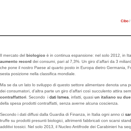
OGM, PESTICIDI E K
Cibo
/
Il mercato del
biologico
è in continua espansione: nel solo 2012, in Ita
aumento record
dei consumi, pari al 7,3%. Un giro d’affari da 3 miliar
che pone il nostro Paese al quarto posto in Europa dietro Germania, F
sesta posizione nella classifica mondiale.
Ma se da un lato lo sviluppo di questo settore alimentare denota una p
dei consumatori, d’altra parte un giro d’affari così succulento attira se
contraffattori
. Secondo i
dati Ismea
, infatti, quasi
un italiano su due
della spesa prodotti contraffatti, senza averne alcuna coscienza.
Secondo i dati diffusi dalla Guardia di Finanza, in Italia ogni anno ci
sa
truffe su prodotti presunti biologici, altrimenti fabbricati con scarsi stand
additivi tossici. Nel solo 2013, il Nucleo Antifrode dei Carabinieri ha se