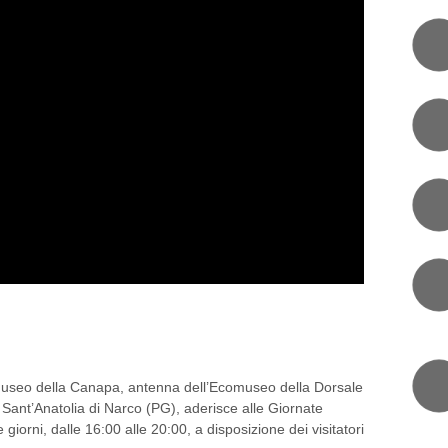
LABORATORI DA PROVARE!
useo della Canapa, antenna dell’Ecomuseo della Dorsale
Sant’Anatolia di Narco (PG), aderisce alle Giornate
iorni, dalle 16:00 alle 20:00, a disposizione dei visitatori