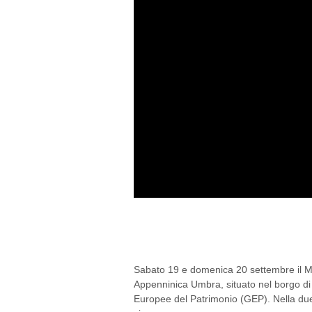
#MADEINCANAPA: I 
Sabato 19 e domenica 20 settembre il M
Appenninica Umbra, situato nel borgo di 
Europee del Patrimonio (GEP). Nella due g
ci saranno...