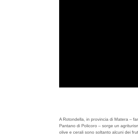
AFFACCIARSI SUL FI
IL TERRAZZO SUL SI
A Rotondella, in provincia di Matera – f
Pantano di Policoro – sorge un agrituris
olive e cerali sono soltanto alcuni dei fru