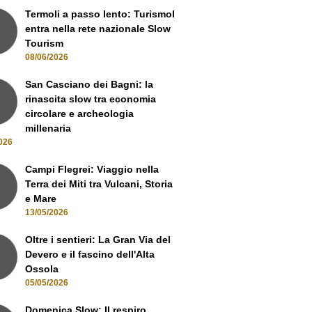
Termoli a passo lento: Turismol
entra nella rete nazionale Slow
Tourism
08/06/2026
San Casciano dei Bagni: la
rinascita slow tra economia
circolare e archeologia
millenaria
026
Campi Flegrei: Viaggio nella
Terra dei Miti tra Vulcani, Storia
e Mare
13/05/2026
Oltre i sentieri: La Gran Via del
Devero e il fascino dell'Alta
Ossola
05/05/2026
Domenica Slow: Il respiro