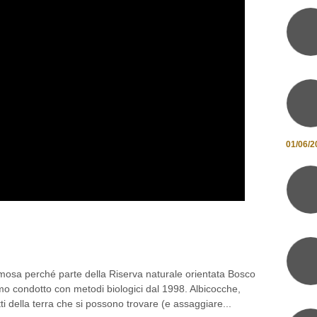
01/06/2
UME A DUE PASSI DA MATERA:
NNI
amosa perché parte della Riserva naturale orientata Bosco
mo condotto con metodi biologici dal 1998. Albicocche,
tti della terra che si possono trovare (e assaggiare...