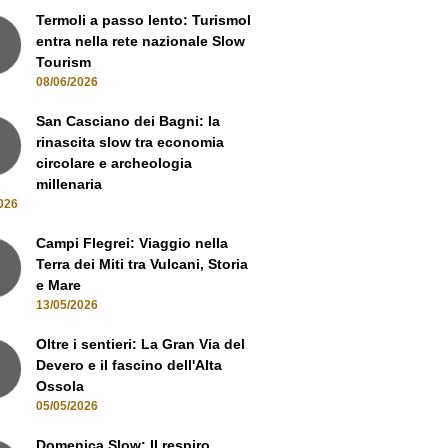
Termoli a passo lento: Turismol
entra nella rete nazionale Slow
Tourism
08/06/2026
San Casciano dei Bagni: la
rinascita slow tra economia
circolare e archeologia
millenaria
026
Campi Flegrei: Viaggio nella
Terra dei Miti tra Vulcani, Storia
e Mare
13/05/2026
Oltre i sentieri: La Gran Via del
Devero e il fascino dell'Alta
Ossola
05/05/2026
Domenica Slow: Il respiro