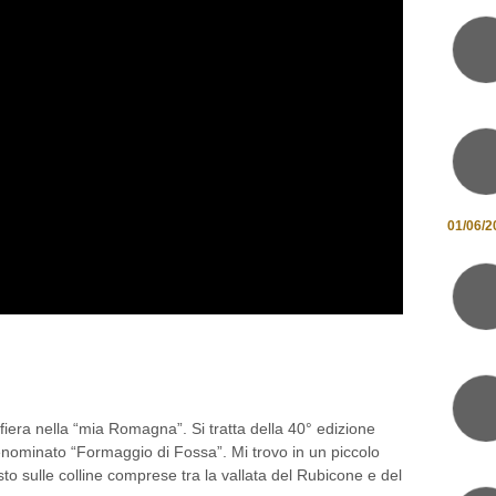
01/06/2
CONE: L’ANTICO TESORO DEL
A
 fiera nella “mia Romagna”. Si tratta della 40° edizione
enominato “Formaggio di Fossa”. Mi trovo in un piccolo
to sulle colline comprese tra la vallata del Rubicone e del