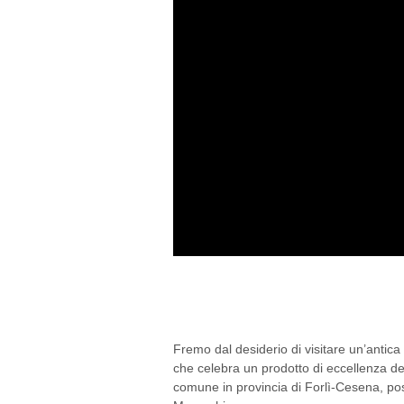
SOGLIANO SUL RUBI
FORMAGGIO DI FOSS
Fremo dal desiderio di visitare un’antica
che celebra un prodotto di eccellenza d
comune in provincia di Forlì-Cesena, pos