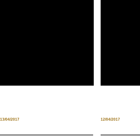
SARDEGNA: CASTELSARDO,
SARDEGNA –
ESPLOSIONE DI COLORI
CHI VIDDA 
13/04/2017
12/04/2017