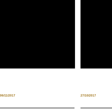
PALAZZI DI ROMA A PORTE
MINIGUIDA 
APERTE
D’AUTUNNO I
06/11/2017
27/10/2017