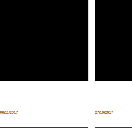
PALAZZI DI ROMA A PORTE
MINIGUIDA P
APERTE
D’AUTUNNO I
06/11/2017
27/10/2017