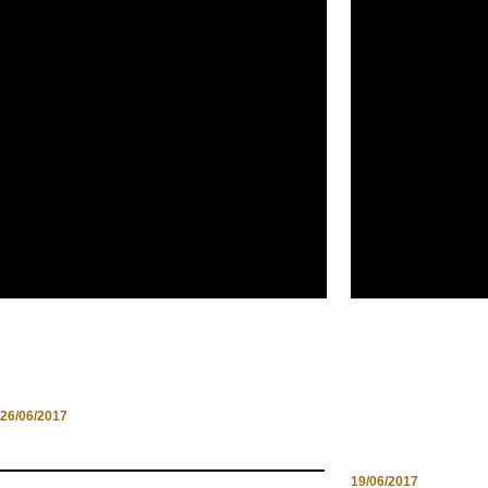
ANCHE PER IL 2017 PRIMI
OCEAN TRAC
D’ITALIA…
NARDI E IL S
PROGETTO E
26/06/2017