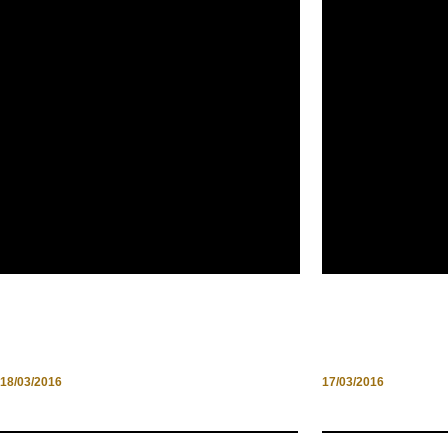
MASSA MARITTIMA. DOVE IL
FROM DUBLI
TEMPO SI È FERMATO
AND 2ND DA
18/03/2016
17/03/2016