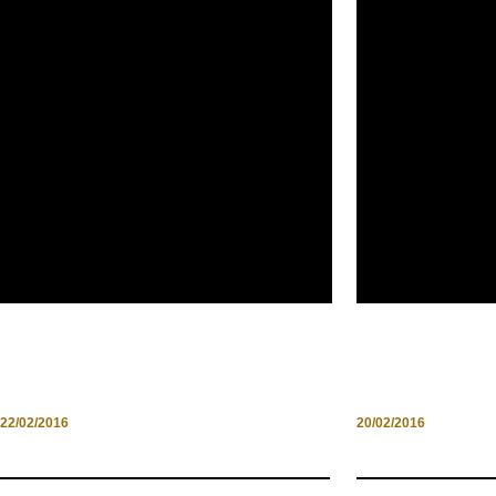
IL DIARIO DEL CASALE:
TORINO: IL C
RICORDI DELL’ESTATE
NOTIZIA
22/02/2016
20/02/2016