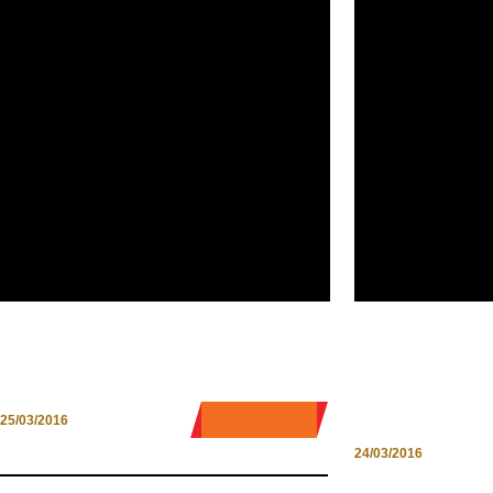
BARI. UNA PICCOLA PARENTESI
QUANDO L’UN
RUSSA IN ITALIA
FORZA: FARER
MAREMMA
0 COMMENT
25/03/2016