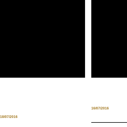
ARTIGIANATO ITALIANO,
TRASIREMAN
L’ECCELLENZA DA
BARCA VA, 
DIFENDERE
16/07/2016
18/07/2016