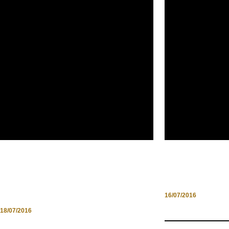
ARTIGIANATO ITALIANO,
TRASIREMAN
L’ECCELLENZA DA DIFENDERE
BARCA VA, L
18/07/2016
16/07/2016