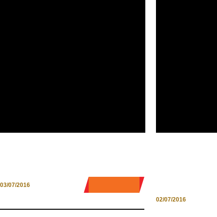
VASTO. DOVE MARE E
AGRIGELATER
CAMPAGNA SI BACIANO
FORTUNA PER
0 COMMENT
03/07/2016
02/07/2016