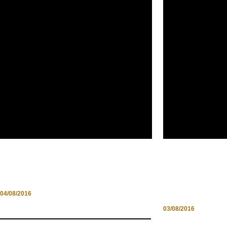
BENVENUTI IN CIOCIARIA:
IL WHEELCHA
ATINA JAZZ FESTIVAL 2016
UNICHE E D
04/08/2016
03/08/2016