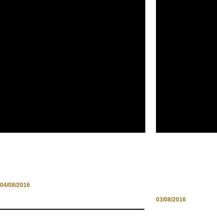
BENVENUTI IN CIOCIARIA:
IL WHEELCH
ATINA JAZZ FESTIVAL 2016
EMOZIONI U
DIVERTIME
04/08/2016