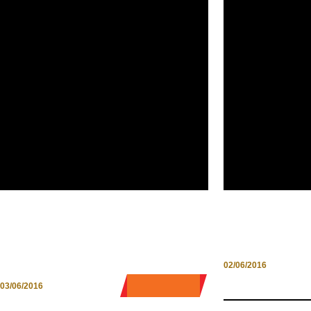
10 TAPPE LUNGO LA VIA
DRINK WITH:
FRANCIGENA. IL PERCORSO
PICCOLI SOR
SLOW DEL PELLEGRINO
02/06/2016
0 COMMENT
03/06/2016