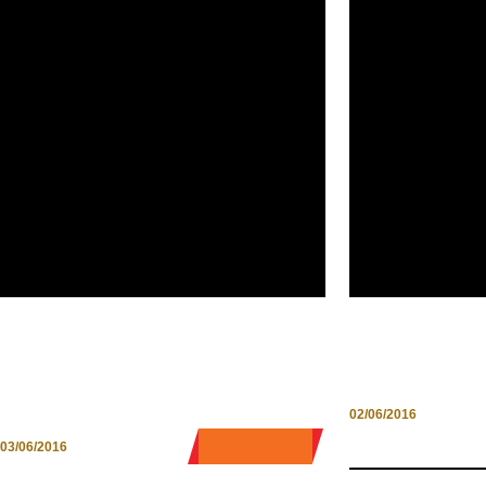
10 TAPPE LUNGO LA VIA
DRINK WITH
FRANCIGENA. IL PERCORSO
PICCOLI SO
SLOW DEL PELLEGRINO
02/06/2016
0 COMMENT
03/06/2016