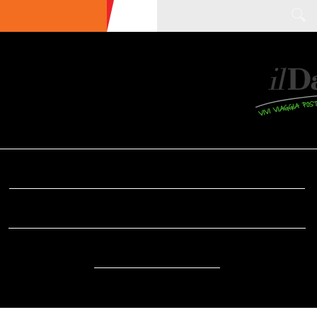
ULTIME NEWS
ECOTURISMO
CIBO
AREE INTERNE
SOSTENIBILITÀ
DA SAPERE
EVENTI
ACCESSIBILITÀ
REPORTAGE
VIDEO
DOVE
RADIO