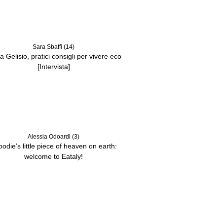
Sara Sbaffi (14)
a Gelisio, pratici consigli per vivere eco
[Intervista]
Alessia Odoardi (3)
oodie’s little piece of heaven on earth:
welcome to Eataly!
Ilenia Atzori (3)