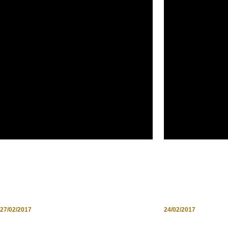
OFFICINE TURISTICHE|
IDEE PASQU
ITINERARI
CON I FAN D
ENOGASTRONOMICI & FOOD
PIGIAMINI
27/02/2017
24/02/2017