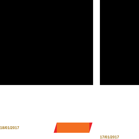
L’EMOZIONE
ARTORATORI
DELL’ARCHEOLOGIA IN
TURISMO A
ABRUZZO: IUVANUM (CH)
ESPERIENZI
ADOLESCEN
0 COMMENT
18/01/2017
17/01/2017