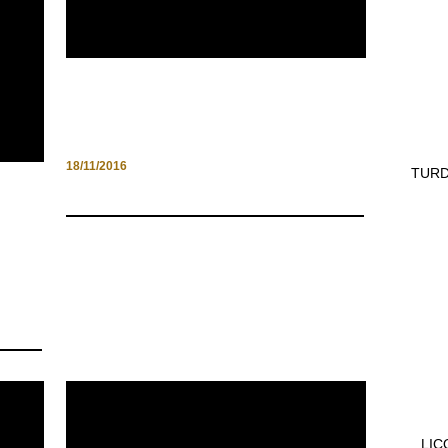
5 LUOGHI DA NON PERDERE
IN UMBRIA
18/11/2016
TURD
LIC