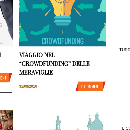
TURD
N
VIAGGIO NEL
“CROWDFUNDING” DELLE
MERAVIGLIE
MENT
0 COMMENT
31/08/2016
LIC