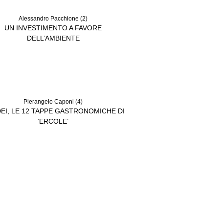
UN INVESTIMENTO A FAVORE
DELL’AMBIENTE
Pierangelo Caponi (4)
EI, LE 12 TAPPE GASTRONOMICHE DI
‘ERCOLE’
Mugnos Charme Living (3)
ODIA EUBEA, LA SICILIA AL GUSTO DI