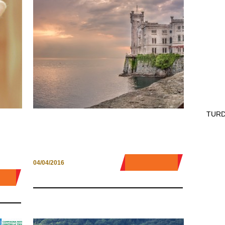
TURD
FRIULI, DOVE LE PIETRE
O
NARRANO IL PASSATO
0 COMMENT
04/04/2016
MENT
LIC