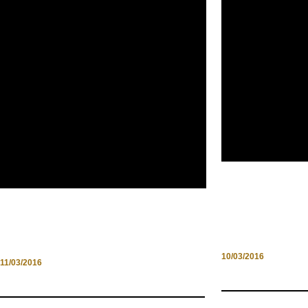
NON PROPRIO
DISABILITÀ I
PRIMAVERA LUNGO LA
ACCESSIBILE
“STRADA DEL SAGRANTINO”
10/03/2016
11/03/2016