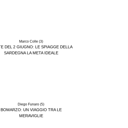
Marco Colle (3)
E DEL 2 GIUGNO: LE SPIAGGE DELLA
SARDEGNA LA META IDEALE
Diego Funaro (5)
BOMARZO: UN VIAGGIO TRA LE
MERAVIGLIE