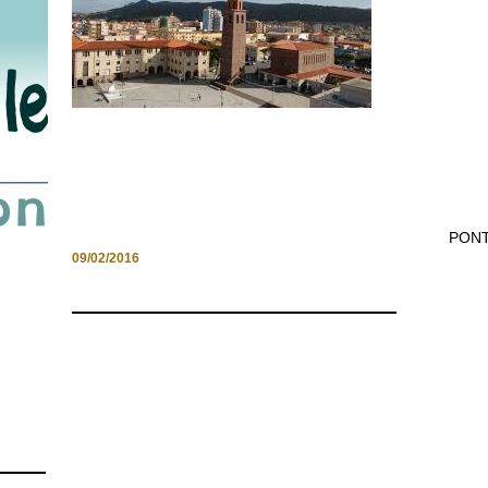
UNA VACANZA CON IL CANE A
CARBONIA, IL GIOIELLO DELLA
SARDEGNA
PONT
09/02/2016
ANO
AL