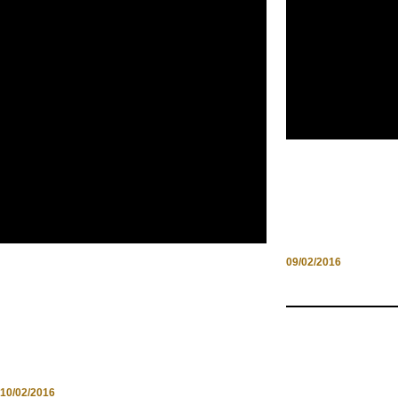
UNA VACANZA
CARBONIA, I
SARDEGNA
09/02/2016
QUANDO LE NEWS DIVENTANO
UN DIARIO DI VITA: FESTIVAL
PER LE CITTÀ ACCESSIBILI
10/02/2016