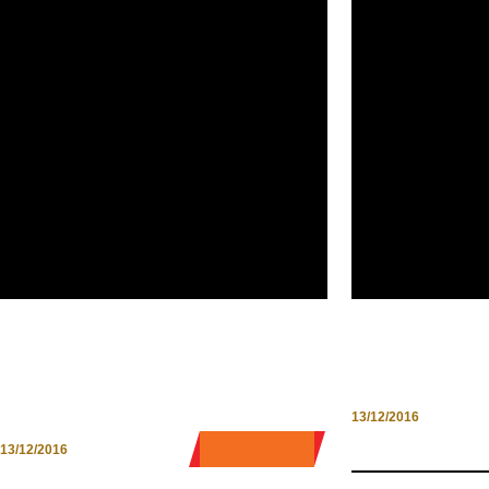
CAPODANNO A VENEZIA:
PRIVERNO DI 
ALTERNATIVO O
E STORIE
SPETTACOLARE?
13/12/2016
0 COMMENT
13/12/2016