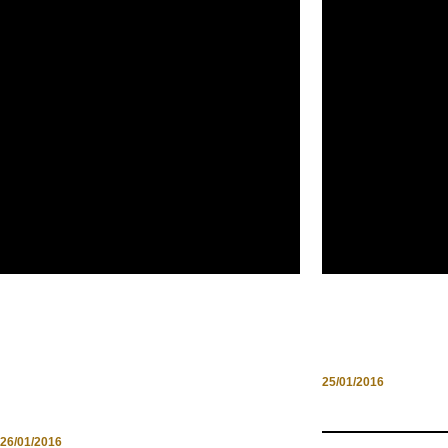
SLOW TOURISM ABRUZZO
RIMINI: GIOR
COLLABORA AL PROGETTO
BLOGGER IN V
“PASSI E PASSEGGIATE
25/01/2016
ABRUZZESI”
26/01/2016