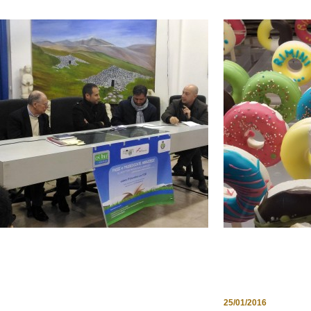
SLOW TOURISM ABRUZZO
RIMINI: GIOR
COLLABORA AL PROGETTO
BLOGGER IN V
“PASSI E PASSEGGIATE
25/01/2016
ABRUZZESI”