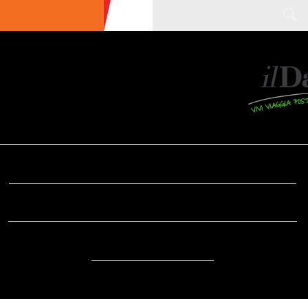
ULTIME NEWS
ECOTURISMO
CIBO
AREE INTERNE
SOSTENIBILITÀ
DA SAPERE
EVENTI
ACCESSIBILITÀ
REPORTAGE
VIDEO
DOVE
RADIO