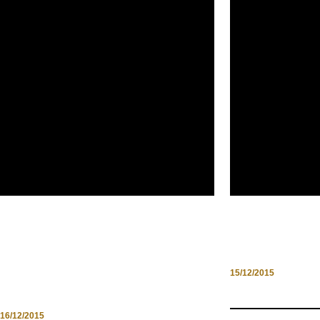
UN INTERO POPOLO CHE
DORMIRE IN
PAGA IL PIZZO E’ UN POPOLO
GIORNI DEL
SENZA DIGNITA’: QUESTO E’
15/12/2015
ADDIOPIZZO TRAVEL
16/12/2015